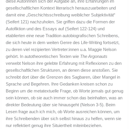
diese Autorinnen sich der Aufgabe an, ihre Erfahrungen im
gesellschaftlichen Kontext literarisch herauszuarbeiten und
damit eine „Geschichtsschreibung weiblicher Subjektivität“
(Seifert 121) nachzuholen. Sie griffen dazu die Formen der
Autofiktion und des Essays auf (Seifert 122-124) und
etablierten eine neue Tradition autobiografischen Schreibens,
die sich heute in dem weiten Genre des Life-Writing fortsetzt,
zu deren viel rezipierten Vertreter:innen u.a. Maggie Nelson
gehört. In autotheoretischen Texten wie
The Argonauts
verwebt Nelson ihre gelebte Erfahrung mit Reflexionen zu den
gesellschaftlichen Strukturen, an denen diese anstoßen. Sie
schreibt dort über die Grenzen des Sagbaren, über Mangel in
Sprache und Begehren. Ihre Gedanken kreisen schon zu
Beginn um die metatextuelle Frage, ob Worte jemals gut genug
sein können, ob sie auch immer schon das beinhalten, was an
direkter Bedeutung über sie hinausgeht (Nelson 3-5). Beim
Lesen frage auch ich mich, ob Worte ausreichen können, um
ihre Schreibenden über sich selbst hinaus zu helfen, wenn sie
nur reflektiert genug ihre Situiertheit miteinbeziehen.