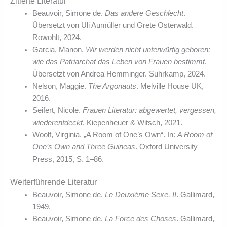
Zitierte Literatur
Beauvoir, Simone de.
Das andere Geschlecht
.
Übersetzt von Uli Aumüller und Grete Osterwald.
Rowohlt, 2024.
Garcia, Manon.
Wir werden nicht unterwürfig geboren:
wie das Patriarchat das Leben von Frauen bestimmt
.
Übersetzt von Andrea Hemminger. Suhrkamp, 2024.
Nelson, Maggie.
The Argonauts
. Melville House UK,
2016.
Seifert, Nicole.
Frauen Literatur: abgewertet, vergessen,
wiederentdeckt
. Kiepenheuer & Witsch, 2021.
Woolf, Virginia. „A Room of One’s Own“. In:
A Room of
One’s Own and Three Guineas
. Oxford University
Press, 2015, S. 1–86.
Weiterführende Literatur
Beauvoir, Simone de.
Le Deuxième Sexe, II
. Gallimard,
1949.
Beauvoir, Simone de.
La Force des Choses
. Gallimard,