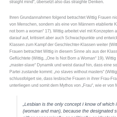
straight mind“, übersetzt also das straighte Denken.
Ihren Grundannahmen folgend betrachtet Wittig Frauen n
von Menschen, sondern als eine von Männern etablierte Kl
not born a woman“ 17). Wittig arbeitet viel mit Konzepten
darauf auf, kritisiert aber auch Schwachpunkte und entwi
Klassen zum Kampf der Geschlechter-Klassen weiter (Witti
Frauen betrachtet Wittig in diesem Sinne als aus der Klas
Geflüchtete (Wittig, „One Is Not Born a Woman“ 19). Witti
„master-slave“ Dynamik und weist darauf hin, dass eine 
Partei zustande kommt: „no slaves without masters“ (Witti
schlussfolgert sie, dass lesbische Frauen in ihrer Frau-F
unterliegen und somit dem Mythos von „Frau“, wie er von M
„Lesbian is the only concept I know of which 
(woman and man), because the designated su