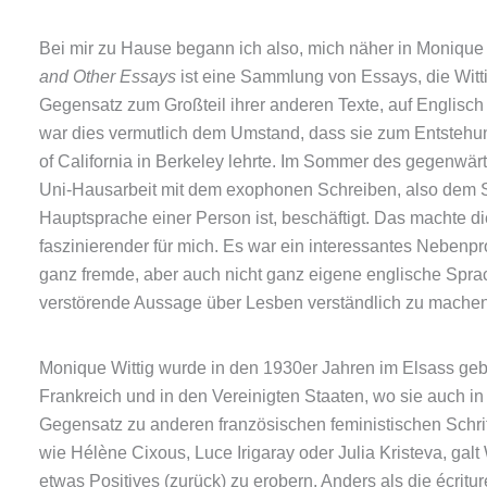
Bei mir zu Hause begann ich also, mich näher in Monique 
and Other Essays
ist eine Sammlung von Essays, die Witt
Gegensatz zum Großteil ihrer anderen Texte, auf Englisch 
war dies vermutlich dem Umstand, dass sie zum Entstehun
of California in Berkeley lehrte. Im Sommer des gegenwär
Uni-Hausarbeit mit dem exophonen Schreiben, also dem Sc
Hauptsprache einer Person ist, beschäftigt. Das machte
faszinierender für mich. Es war ein interessantes Nebenproj
ganz fremde, aber auch nicht ganz eigene englische Sprac
verstörende Aussage über Lesben verständlich zu machen
Monique Wittig wurde in den 1930er Jahren im Elsass gebor
Frankreich und in den Vereinigten Staaten, wo sie auch in
Gegensatz zu anderen französischen feministischen Schrift
wie Hélène Cixous, Luce Irigaray oder Julia Kristeva, galt 
etwas Positives (zurück) zu erobern. Anders als die écritu