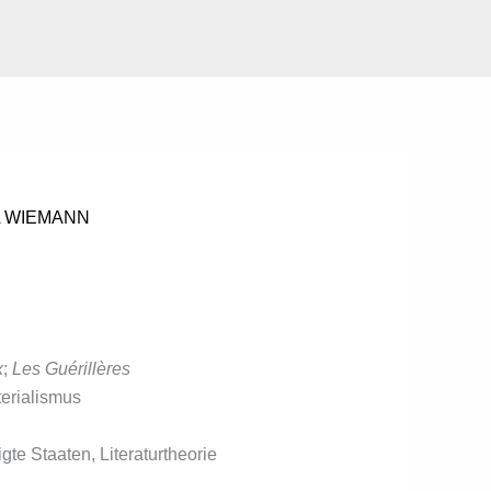
A WIEMANN
x
;
Les Guérillères
erialismus
gte Staaten, Literaturtheorie