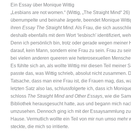
Ein Essay über Monique Wittig
„Lesbians are not women.“ (Wittig, „The Straight Mind“ 26)
überrumpelte und beinahe ärgerte, beendet Monique Wittig, d
ihren
Essay The Straight Mind
. Als Frau, die sich ausschl
deshalb ebenfalls mit dem Wort ‘lesbisch’ identifiziert, we
Denn ich persönlich bin, trotz oder gerade wegen meiner Ho
darauf, kein Mann, sondern eine Frau zu sein. Frau zu sein 
bei vielen anderen queeren wie heterosexuellen Menschen, 
Es fühlte sich an, als wollte Wittig mir diesen Teil meiner 
passte das, was Wittig schrieb, absolut nicht zusammen. De
Tatsache, dass man eine Frau ist, die Frauen mag, das, w
letzten Satz also las, schlussfolgerte ich, dass ich Monique
schloss
The Straight Mind and Other Essays
, wie die Samm
Bibliothek herausgesucht hatte, aus und begann mich nach
umzusehen. Dennoch ging ich mit der Essaysammlung zur
Hause. Vermutlich wollte ein Teil von mir nun umso mehr
steckte, die mich so irritierte.