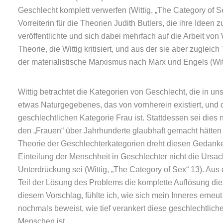
Geschlecht komplett verwerfen (Wittig, „The Category of Se
Vorreiterin für die Theorien Judith Butlers, die ihre Ide
veröffentlichte und sich dabei mehrfach auf die Arbeit von
Theorie, die Wittig kritisiert, und aus der sie aber zugleich
der materialistische Marxismus nach Marx und Engels (Wit
Wittig betrachtet die Kategorien von Geschlecht, die in u
etwas Naturgegebenes, das von vornherein existiert, und 
geschlechtlichen Kategorie Frau ist. Stattdessen sei dies
den „Frauen“ über Jahrhunderte glaubhaft gemacht hätten (
Theorie der Geschlechterkategorien dreht diesen Gedanke
Einteilung der Menschheit in Geschlechter nicht die Ursac
Unterdrückung sei (Wittig, „The Category of Sex“ 13). Aus d
Teil der Lösung des Problems die komplette Auflösung dies
diesem Vorschlag, fühlte ich, wie sich mein Inneres erneu
nochmals beweist, wie tief verankert diese geschlechtliche
Menschen ist.