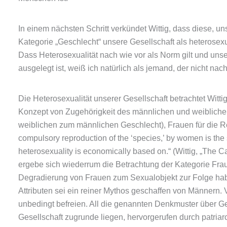
In einem nächsten Schritt verkündet Wittig, dass diese,
Kategorie „Geschlecht“ unsere Gesellschaft als heterosexuel
Dass Heterosexualität nach wie vor als Norm gilt und unse
ausgelegt ist, weiß ich natürlich als jemand, der nicht nac
Die Heterosexualität unserer Gesellschaft betrachtet Witt
Konzept von Zugehörigkeit des männlichen und weibliche
weiblichen zum männlichen Geschlecht), Frauen für die Re
compulsory reproduction of the ‘species,’ by women is the 
heterosexuality is economically based on.“ (Wittig, „The 
ergebe sich wiederrum die Betrachtung der Kategorie Frau a
Degradierung von Frauen zum Sexualobjekt zur Folge habe.
Attributen sei ein reiner Mythos geschaffen von Männern. 
unbedingt befreien. All die genannten Denkmuster über Ge
Gesellschaft zugrunde liegen, hervorgerufen durch patriarc