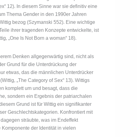
x“ 12). In diesem Sinne war sie definitiv eine
en zum Thema Gender in den 1990er Jahren
 Wittig bezog (Szymanski 552). Eine wichtige
 Teile ihrer tragenden Konzepte entwickelte, ist
tig, „One Is Not Born a woman“ 18).
nserem Denken allgegenwärtig sind, nicht als
der Grund für die Unterdrückung der
 nur etwas, das die männlichen Unterdrücker
Wittig, „The Category of Sex“ 13). Wittigs
n komplett um und besagt, dass die
he, sondern ein Ergebnis der patriarchalen
iesem Grund ist für Wittig ein signifikanter
er Geschlechtskategorien. Konfrontiert mit
t dagegen sträubte, was im Endeffekt
 Komponente der Identität in vielen