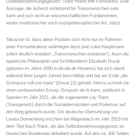
(Selbstbestimmungsgesetz: Trans*Mann trifft Feministin). Eine
Aussage, die äußerst verletzend für Transmenschen sein
kann und sich nicht an wissenschaftlichen Fundamenten,
weder medizinischer noch soziophilosophischer Art, stützt.
Tatsache ist, dass diese Position sich nicht nur im Rahmen
einer Fernsehkulisse widerlegen lässt (wie Luka Hauptmann
sofort deutlich erwidert: „Transmenschen existieren“). Auch die
spanische Philosophin und Schriftstellerin Elizabeth Duval
(geboren im Jahre 2000 in Alcalá de Henares) hat sich damit
während ihrer jungen Jahren beschäftigt und hat am Ende „die
Schnauze voll von trans“ (Duval 23) gehabt. Hierzu schrieb sie
einen umfassenden Essay:
Después de lo trans
, publiziert in
Spanien im Jahr 2021, als die sogenannte
Ley Trans
(Transgesetz) durch die Sozialdemokraten und Podemos auf
den Weg gebracht wurde. Die deutsche Übersetzung von
Louisa Donnenberg erschien bei Wagenbach im Jahr 2023 mit
dem Titel Nach Trans, als das Selbstbestimmungsgesetz im
Deutschen Bundestag debattiert wurde. Auf den ca. 300 Seiten