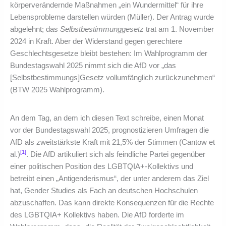
körperverändernde Maßnahmen „ein Wundermittel“ für ihre
Lebensprobleme darstellen würden (Müller). Der Antrag wurde
abgelehnt; das
Selbstbestimmunggesetz
trat am 1. November
2024 in Kraft. Aber der Widerstand gegen gerechtere
Geschlechtsgesetze bleibt bestehen: Im Wahlprogramm der
Bundestagswahl 2025 nimmt sich die AfD vor „das
[Selbstbestimmungs]Gesetz vollumfänglich zurückzunehmen“
(BTW 2025 Wahlprogramm).
An dem Tag, an dem ich diesen Text schreibe, einen Monat
vor der Bundestagswahl 2025, prognostizieren Umfragen die
AfD als zweitstärkste Kraft mit 21,5% der Stimmen (Cantow et
[1]
al.)
. Die AfD artikuliert sich als feindliche Partei gegenüber
einer politischen Position des LGBTQIA+-Kollektivs und
betreibt einen „Antigenderismus“, der unter anderem das Ziel
hat, Gender Studies als Fach an deutschen Hochschulen
abzuschaffen. Das kann direkte Konsequenzen für die Rechte
des LGBTQIA+ Kollektivs haben. Die AfD forderte im